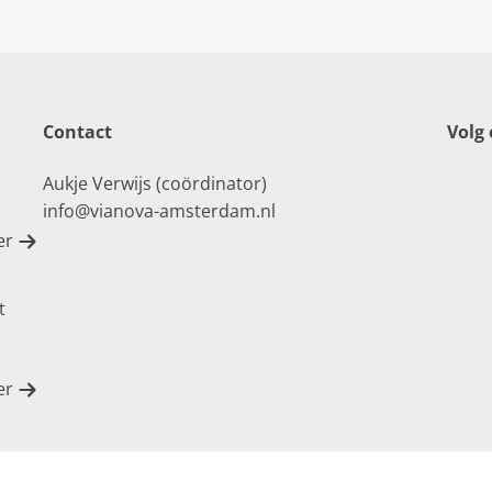
Contact
Volg
Aukje Verwijs (coördinator)
info@vianova-amsterdam.nl
er
t
er