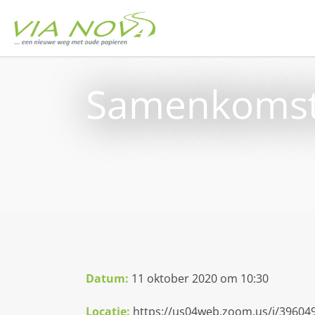
Samenkomst
Datum:
11 oktober 2020 om 10:30
Locatie:
https://us04web.zoom.us/j/39604