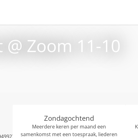
 @ Zoom 11-10
Zondagochtend
Meerdere keren per maand een
K
samenkomst met een toespraak, liederen
94992?