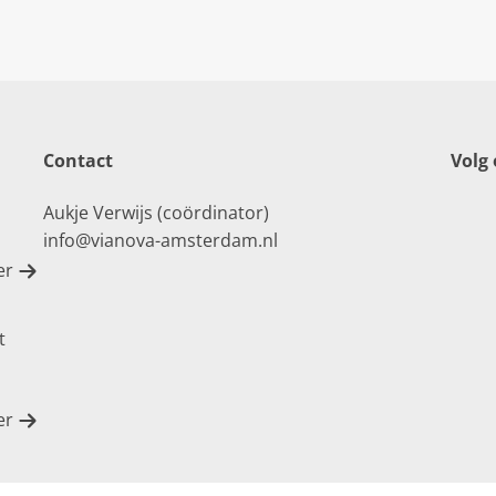
Contact
Volg
Aukje Verwijs (coördinator)
info@vianova-amsterdam.nl
er
t
er