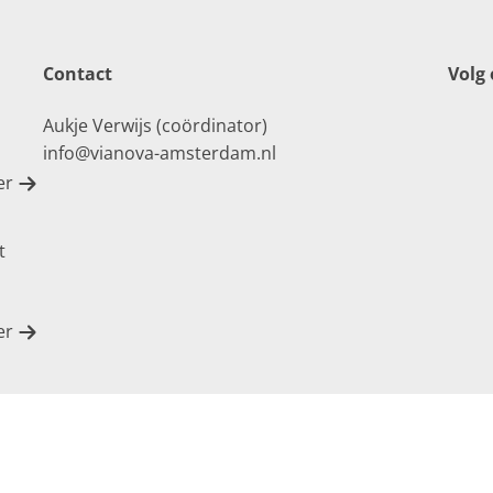
Contact
Volg
Aukje Verwijs (coördinator)
info@vianova-amsterdam.nl
er
t
er