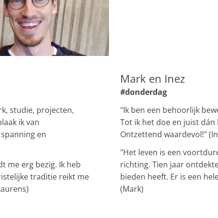
Mark en Inez
#donderdag
k, studie, projecten,
"Ik ben een behoorlijk bewee
blaak ik van
Tot ik het doe en juist dán
k spanning en
Ontzettend waardevol!" (In
"Het leven is een voortdur
dt me erg bezig. Ik heb
richting. Tien jaar ontdekte 
telijke traditie reikt me
bieden heeft. Er is een he
Laurens)
(Mark)