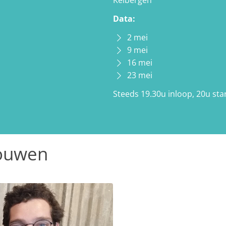
Kelbergen
Data:
2 mei
9 mei
16 mei
23 mei
Steeds 19.30u inloop, 20u star
rouwen