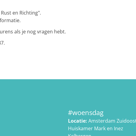
Rust en Richting".
formatie.
rens als je nog vragen hebt.
87.
#woensdag
Locatie:
Amsterdam Zuidoos
Huiskamer Mark en Inez