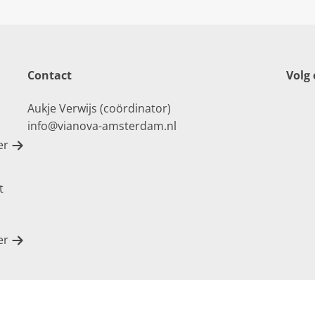
Contact
Volg
Aukje Verwijs (coördinator)
info@vianova-amsterdam.nl
er
t
er