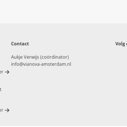
Contact
Volg
Aukje Verwijs (coördinator)
info@vianova-amsterdam.nl
er
t
er